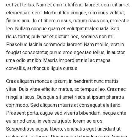
est vel tellus. Nam et enim eleifend, laoreet sem sit amet,
elementum sem. Morbi ut leo congue, maximus velit ut,
finibus arcu. In et libero cursus, rutrum risus non, molestie
leo. Nullam congue quam et volutpat malesuada. Sed
risus tortor, pulvinar et dictum nec, sodales non mi.
Phasellus lacinia commodo laoreet. Nam mollis, erat in
feugiat consectetur, purus eros egestas tellus, in auctor
urna odio at nibh. Mauris imperdiet nisi ac magna
convallis, at rhoncus ligula cursus.
Cras aliquam rhoncus ipsum, in hendrerit nunc mattis
vitae. Duis vitae efficitur metus, ac tempus leo. Cras nec
fringilla lacus. Quisque sit amet risus at ipsum pharetra
commodo. Sed aliquam mauris at consequat eleifend.
Praesent porta, augue sed viverra bibendum, neque ante
euismod ante, in vehicula justo lorem ac eros.
Suspendisse augue libero, venenatis eget tincidunt ut,
malesuada at lorem. Donec vitae bibendum arcu. Aenean